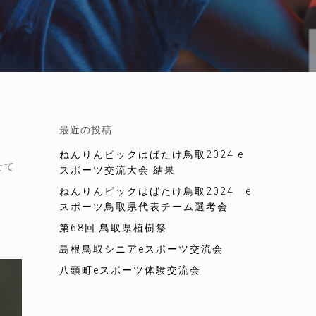
最近の投稿
ねんりんピックはばたけ鳥取2024 e
せて
スポーツ交流大会 結果
ねんりんピックはばたけ鳥取2024 e
スポーツ鳥取県代表チーム選考会
第68回 鳥取県植樹祭
島根鳥取シニアeスポーツ交流会
八頭町eスポーツ体験交流会