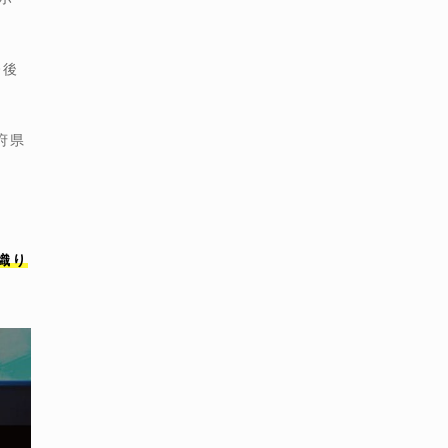
今後
府県
織り