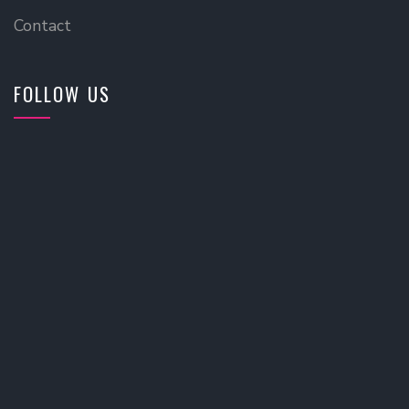
Contact
FOLLOW US
TESA公式TWITTER
Tweets by tottori_esports