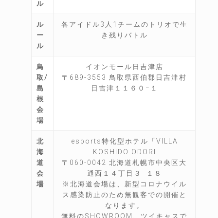
ル
ル
各アイドル3人1チームのトリオで生
ー
き残りバトル
ル
鳥
イオンモール日吉津店
取/
〒689-3553 鳥取県西伯郡日吉津村
島
日吉津１１６０−１
根
会
場
北
esports特化型ホテル「VILLA
海
KOSHIDO ODORI
道
〒060-0042 北海道札幌市中央区大
会
通西１４丁目３−１８
場
※北海道会場は、新型コロナウイル
ス感染防止のため無観客での開催と
なります。
無料のSHOWROOM、ツイキャスで