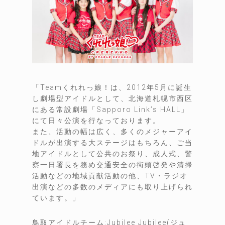
「Teamくれれっ娘！は、2012年5月に誕生
し劇場型アイドルとして、北海道札幌市西区
にある常設劇場「Sapporo Link’s HALL」
にて日々公演を行なっております。
また、活動の幅は広く、多くのメジャーアイ
ドルが出演する大ステージはもちろん、ご当
地アイドルとして公共のお祭り、成人式、警
察一日署長を務め交通安全の街頭啓発や清掃
活動などの地域貢献活動の他、TV・ラジオ
出演などの多数のメディアにも取り上げられ
ています。」
鳥取アイドルチーム:Jubilee Jubilee(ジュ