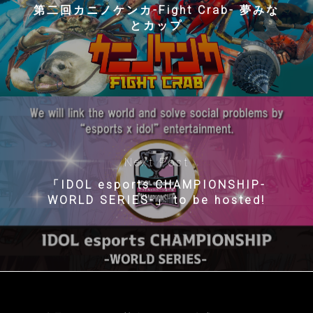
第二回カニノケンカ-Fight Crab- 夢みな
とカップ
Next Post
「IDOL esports CHAMPIONSHIP-
WORLD SERIES-」 to be hosted!