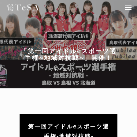
EVENT
NEWS
「第一回アイドルeスポーツ選
手権~地域対抗戦~」開催！
2021年6月15日
第一回アイドルeスポーツ選
⼿権-地域対抗戦-