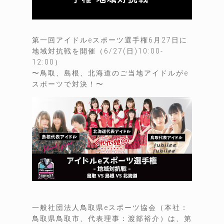
第一回アイドルeスポーツ選手権6月27日に
地域対抗戦を開催（6/27(日)10:00-
12:00）
〜鳥取、島根、北海道のご当地アイドルがe
スポーツで対決！〜
一般社団法人鳥取県eスポーツ協会（本社：
鳥取県鳥取市、代表理事：渡部裕介）は、第