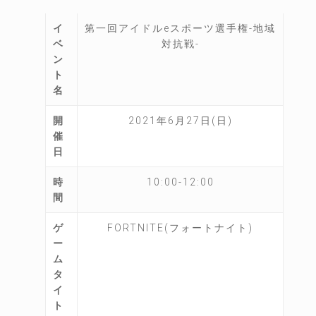
イ
第一回アイドルeスポーツ選手権-地域
ベ
対抗戦-
ン
ト
名
開
2021年6月27日(日)
催
日
時
10:00-12:00
間
ゲ
FORTNITE(フォートナイト)
ー
ム
タ
イ
ト