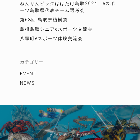
ねんりんピックはばたけ鳥取2024 eスポ
ーツ鳥取県代表チーム選考会
第68回 鳥取県植樹祭
島根鳥取シニアeスポーツ交流会
八頭町eスポーツ体験交流会
カテゴリー
EVENT
NEWS
Previous Post